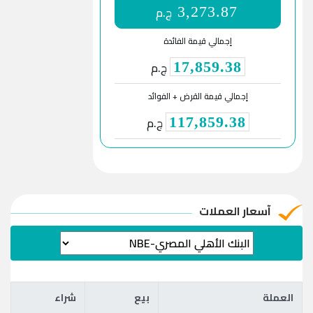
ج.م
3,273.87
إجمالي قيمة الفائدة
ج.م
17,859.38
إجمالي قيمة القرض + الفوائد
ج.م
117,859.38
آسعار العملات
العملة
بيع
شراء
العملة
بيع
شراء