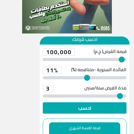
احسب قرضك
100,000
قيمة القرض( ج.م)
11%
الفائدة السنوية -متناقصة (%)
3
مدة القرض
سنة/سنين
احسب
قيمة القسط الشهري