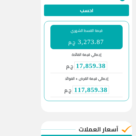
احسب
قيمة القسط الشهري
ج.م
3,273.87
إجمالي قيمة الفائدة
ج.م
17,859.38
إجمالي قيمة القرض + الفوائد
ج.م
117,859.38
آسعار العملات