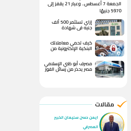
الجمعة 7 أغسطس.. وعيار 21 يقفز إلى
5970 جنيهًا
إزاي تستثمر 500 ألف
جنيه في شهادة
«الصفوة» من بنك بيت
التمويل الكويتي – مصر
كيف تحمي معاملاتك
بعد رفع العائد؟
البنكية الإلكترونية من
الاحتيال والاختراق؟
مصرف أبو ظبي الإسلامي
مصر يحذر من رسائل الفوز
بهدايا وعروض مزيفة
ويوجه بعدم مشاركة
البيانات المصرفية
مقالات
ايمن حسن سليمان الخبير
المصرفي