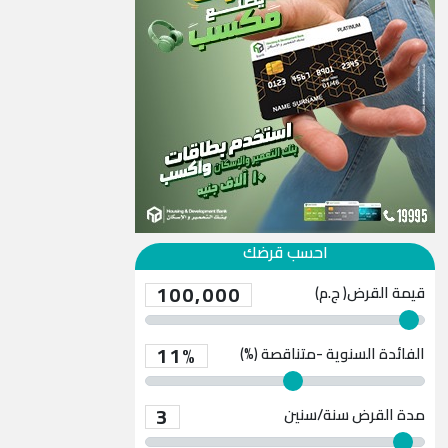
احسب قرضك
100,000
قيمة القرض( ج.م)
11%
الفائدة السنوية -متناقصة (%)
3
مدة القرض
سنة/سنين