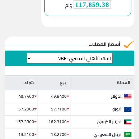
ج.م
117,859.38
آسعار العملات
العملة
بيع
شراء
العملة
بيع
شراء
الدولار
49.7400
49.8400
اليورو
57.2900
57.7100
الدينار الكويتي
157.3300
162.3100
الريال السعودي
13.2100
13.2700