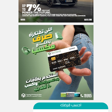
احسب قرضك