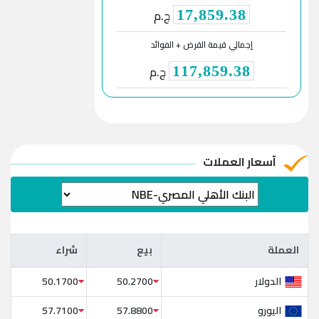
ج.م
17,859.38
إجمالي قيمة القرض + الفوائد
ج.م
117,859.38
آسعار العملات
العملة
بيع
شراء
العملة
بيع
شراء
الدولار
50.1700
50.2700
اليورو
57.7100
57.8800