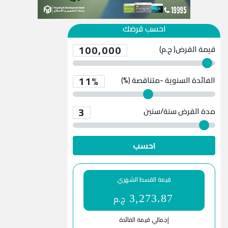
احسب قرضك
100,000
قيمة القرض( ج.م)
11%
الفائدة السنوية -متناقصة (%)
3
مدة القرض
سنة/سنين
احسب
قيمة القسط الشهري
ج.م
3,273.87
إجمالي قيمة الفائدة