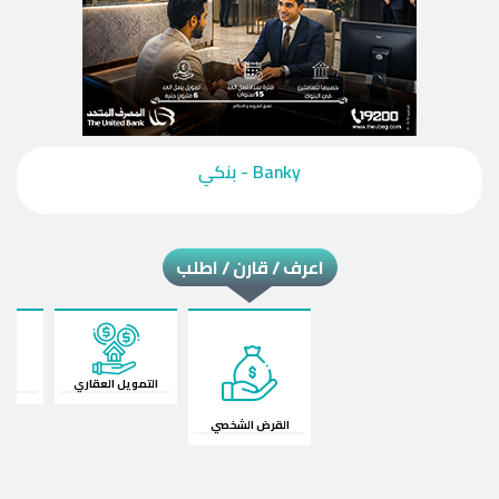
‎Banky - بنكي‎
اعرف / قارن / اطلب
القرض الشخصي
قرض السيارة
ال
التمويل العقاري