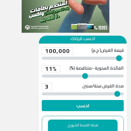
احسب قرضك
100,000
قيمة القرض( ج.م)
11%
الفائدة السنوية -متناقصة (%)
3
مدة القرض
سنة/سنين
احسب
قيمة القسط الشهري