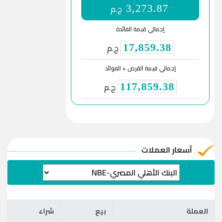
ج.م
3,273.87
إجمالي قيمة الفائدة
ج.م
17,859.38
إجمالي قيمة القرض + الفوائد
ج.م
117,859.38
آسعار العملات
العملة
بيع
شراء
العملة
بيع
شراء