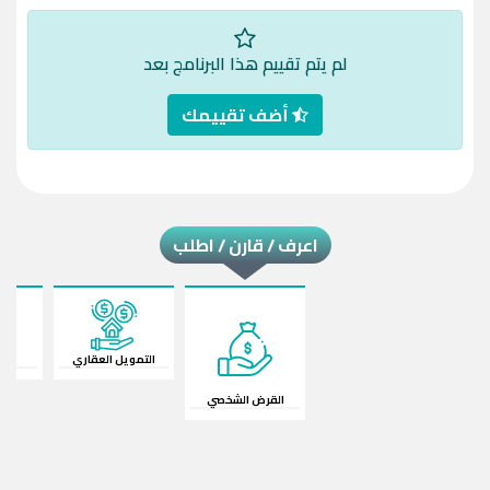
لم يتم تقييم هذا البرنامج بعد
أضف تقييمك
اعرف / قارن / اطلب
التمويل العقاري
قرض
القرض الشخصي