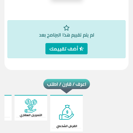
لم يتم تقييم هذا البرنامج بعد
أضف تقييمك
اعرف / قارن / اطلب
القرض الشخصي
قرض السيارة
ا
التمويل العقاري