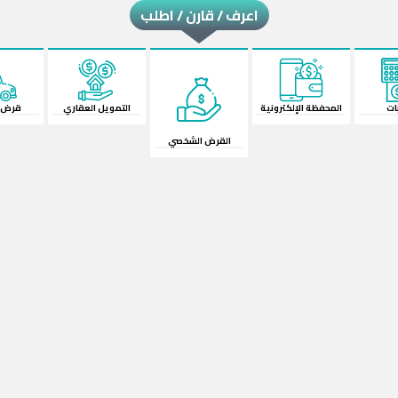
اعرف / قارن / اطلب
لكترونية
القرض الشخصي
قرض السيارة
الش
التمويل العقاري