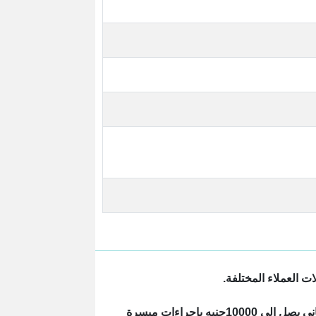
 العملاء المختلفة.
وتتضمن الباقة بطاقه ماستر كارد كلاسيك الذي يقدم العديد من المزايا للعملاء بحد ائتماني يصل الى 10000جنيه بإجراءات ميسرة