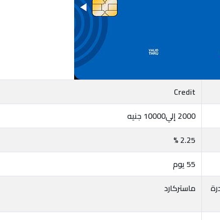
Credit
2000 إلي10000 جنيه
2.25 %
55 يوم
رة
ماستركارد