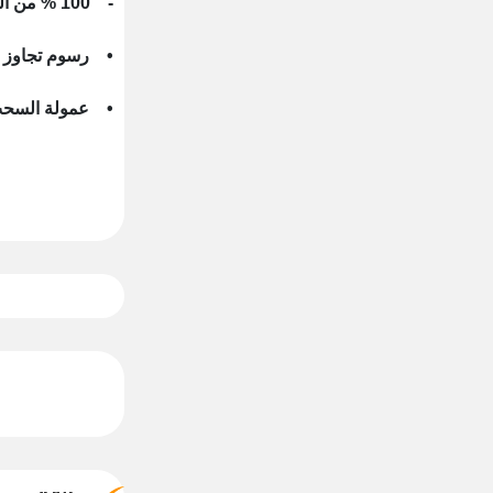
- 100 % من الحد الائتماني كحد شهري خارج مصر
• رسوم تجاوز الحد ا
• عمولة السحب الكاش 3 % من المبلغ اللي سحبته 