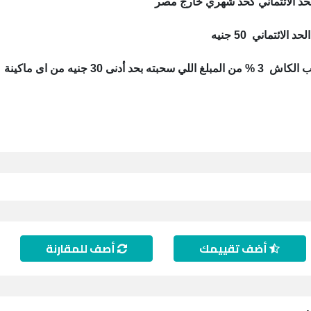
لائتماني 50 جنيه
بحد أدنى 30 جنيه من اى ماكينة
أضف تقييمك
أصف للمقارنة