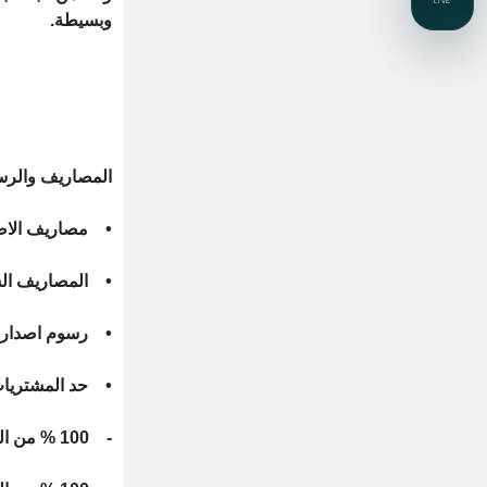
وبسيطة.
المصاريف والر
• مصاريف الاصدار هي
• المصاريف السنوية 
• رسوم اصدار بدل فا
• حد المشتريا
- 100 % من الحد الائتماني كحد شهري داخل مصر