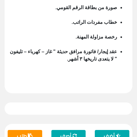
صورة من بطاقة الرقم القومي.
خطاب مفردات الراتب.
رخصة مزاولة المهنة.
عقد إيجار/ فاتورة مرافق حديثة " غاز – كهرباء – تليفون
" لا يتعدى تاريخها ٣ أشهر.
أضف
أصف
طلب