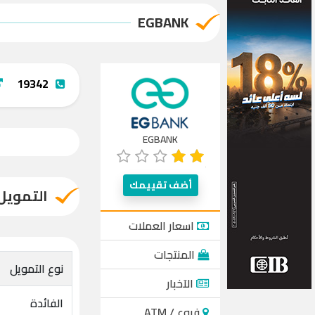
EGBANK
19342
EGBANK
أضف تقييمك
التمويل
اسعار العملات
المنتجات
نوع التمويل
الآخبار
الفائدة
فروع / ATM