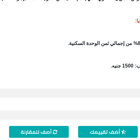
ا:
جنيه.
أضف تقييمك
أصف للمقارنة