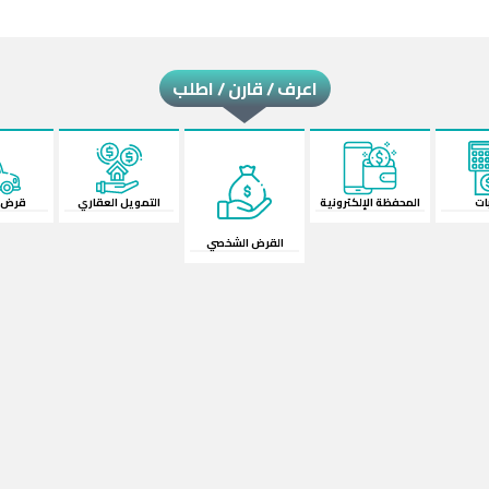
اعرف / قارن / اطلب
ات
المحفظة الإلكترونية
القرض الشخصي
قرض ا
التمويل العقاري