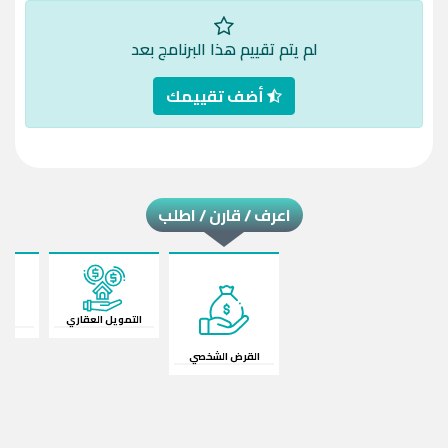
لم يتم تقييم هذا البرنامج بعد
أضف تقييمك
اعرف / قارن / اطلب
التمويل العقاري
قرض
القرض الشخصي