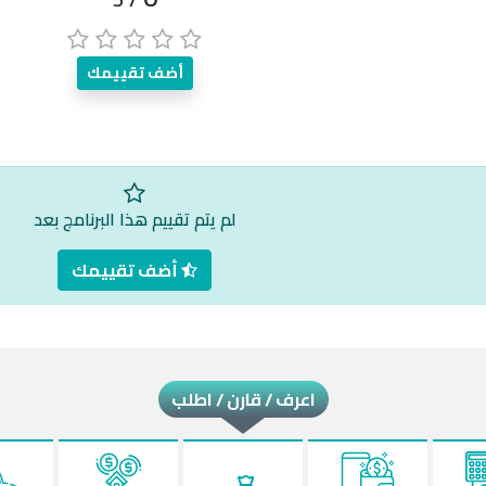
أضف تقييمك
لم يتم تقييم هذا البرنامج بعد
أضف تقييمك
اعرف / قارن / اطلب