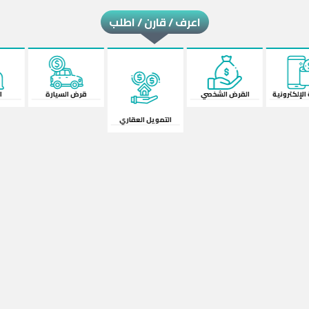
اعرف / قارن / اطلب
لكترونية
القرض الشخصي
قرض السيارة
الش
التمويل العقاري