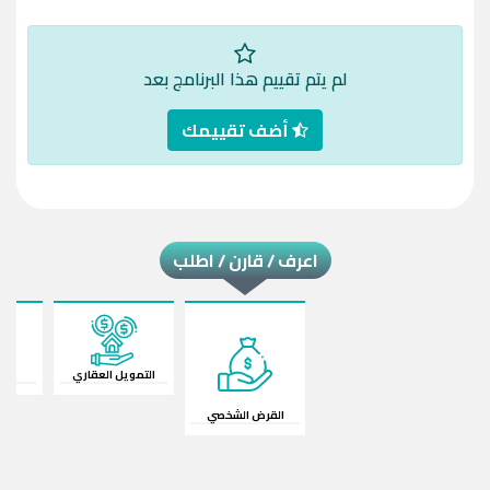
لم يتم تقييم هذا البرنامج بعد
أضف تقييمك
اعرف / قارن / اطلب
التمويل العقاري
قرض
القرض الشخصي