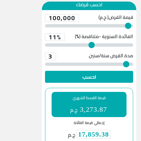
احسب قرضك
100,000
قيمة القرض( ج.م)
11%
الفائدة السنوية -متناقصة (%)
3
مدة القرض
سنة/سنين
احسب
قيمة القسط الشهري
ج.م
3,273.87
إجمالي قيمة الفائدة
ج.م
17,859.38