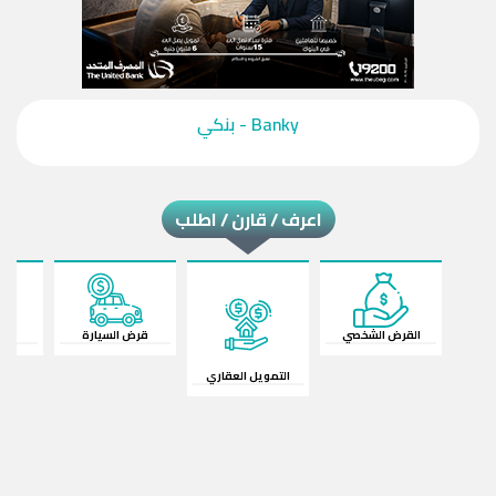
‎Banky - بنكي‎
اعرف / قارن / اطلب
القرض الشخصي
قرض السيارة
ال
التمويل العقاري