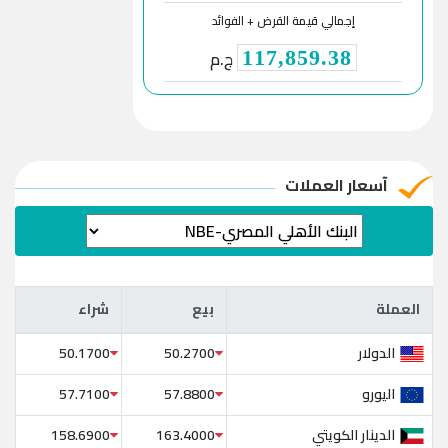
إجمالي قيمة القرض + الفوائد
ج.م
117,859.38
آسعار العملات
العملة
بيع
شراء
العملة
بيع
شراء
الدولار
50.1700
50.2700
اليورو
57.7100
57.8800
الدينار الكويتي
158.6900
163.4000