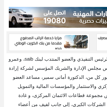
لمصرف
مزايا خدمة الراتب المدفوع
مقدما من بنك الكويت الوطني
مصر
وقام بتوقيع الاتفاقية، أفضل نجيب، الرئيس التنفيذي والعضو المنتدب لبنك saib، وعمرو
ئيس مجلس الإدارة والشريك المؤسس لشركة إرادة
ر كل من، الدكتورة أمانى سمير، مساعد العضو
زي والاستثمار والمؤسسات المالية والتمويل
 مجموعة قطاعات الائتمان المركزى، و غادة
الشركات الكبري، إلى جانب لفيف من أعضاء