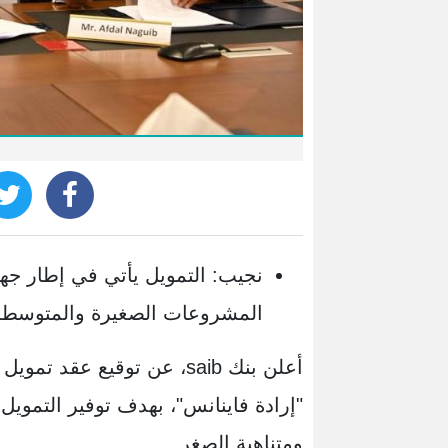
نجيب: التمويل يأتي في إطار جهود
المشروعات الصغيرة والمتوسطة 
"إرادة فاينانس"، بهدف توفير التموي
ومتناهية الصغر.