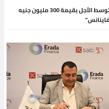
بنك saib يوقع عقد تمويل متوسط الأجل بقيمة 300 مليون جنيه
فاينانس"