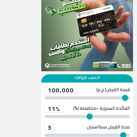
احسب قرضك
100,000
قيمة القرض( ج.م)
11%
الفائدة السنوية -متناقصة (%)
3
مدة القرض
سنة/سنين