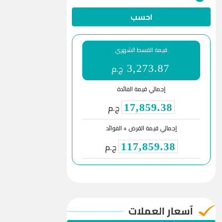
احسب
قيمة القسط الشهري
ج.م
3,273.87
إجمالي قيمة الفائدة
ج.م
17,859.38
إجمالي قيمة القرض + الفوائد
ج.م
117,859.38
آسعار العملات