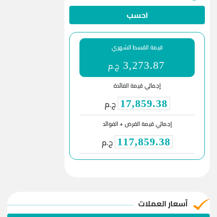
احسب
قيمة القسط الشهري
ج.م
3,273.87
إجمالي قيمة الفائدة
ج.م
17,859.38
إجمالي قيمة القرض + الفوائد
ج.م
117,859.38
آسعار العملات