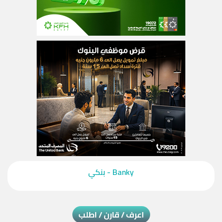
‎Banky - بنكي‎
اعرف / قارن / اطلب