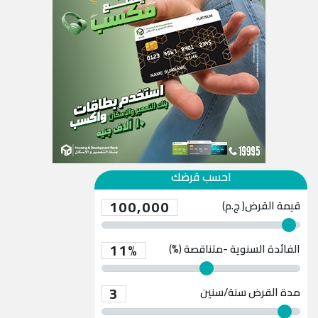
احسب قرضك
100,000
قيمة القرض( ج.م)
11%
الفائدة السنوية -متناقصة (%)
3
مدة القرض
سنة/سنين