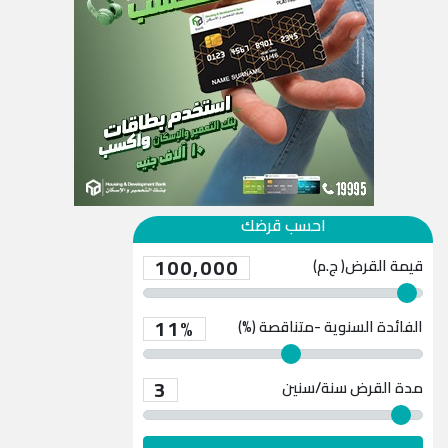
احسب قرضك
100,000
قيمة القرض( ج.م)
11%
الفائدة السنوية -متناقصة (%)
3
مدة القرض
سنة/سنين