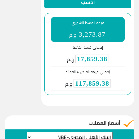
احسب
قيمة القسط الشهري
ج.م
3,273.87
إجمالي قيمة الفائدة
ج.م
17,859.38
إجمالي قيمة القرض + الفوائد
ج.م
117,859.38
آسعار العملات