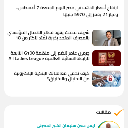
ارتفاع أسعار الذهب في مصر اليوم الجمعة 7 أغسطس..
وعيار 21 يقفز إلى 5970 جنيهًا
شريف مدحت يقود قطاع الاتصال المؤسسي
بالمصرف المتحد بخبرة تمتد لأكثر من 18
عاماً
چرمين عامر تنضم إلى منظمة G100 التابعة
للرابطةالنسائية العالمية All Ladies League
عن الإعلام الرقمي والتجارة الإلكترونية
كيف تحمي معاملاتك البنكية الإلكترونية
من الاحتيال والاختراق؟
مقالات
ايمن حسن سليمان الخبير المصرفي