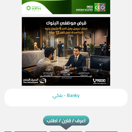
‎Banky - بنكي‎
اعرف / قارن / اطلب