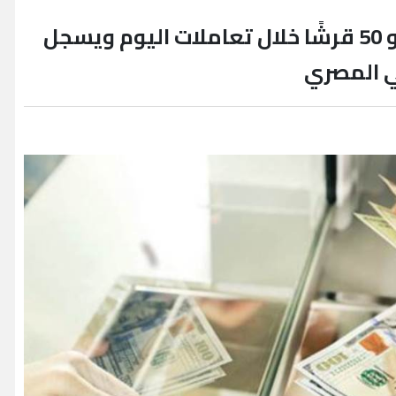
الدولار يرتفع أمام الجنيه بنحو 50 قرشًا خلال تعاملات اليوم ويسجل