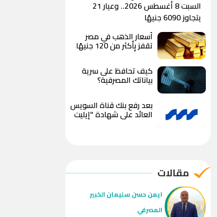
السبت 8 أغسطس 2026.. وعيار 21
يتجاوز 6090 جنيهًا
أسعار الذهب في مصر
تقفز بأكثر من 120 جنيهًا
خلال أقل من 24 ساعة..
وعيار 21 يسجل 6100
كيف تحافظ على سرية
جنيه وسط توقعات
بياناتك المصرفية؟
بوصول الأوقية إلى 5000
دولار
بعد رفع بنك قناة السويس
العائد على شهادة "إيليت
ستار" إلى 18%.. كم تربح
من استثمار 100 ألف
جنيه؟
مقالات
ايمن حسن سليمان الخبير
المصرفي