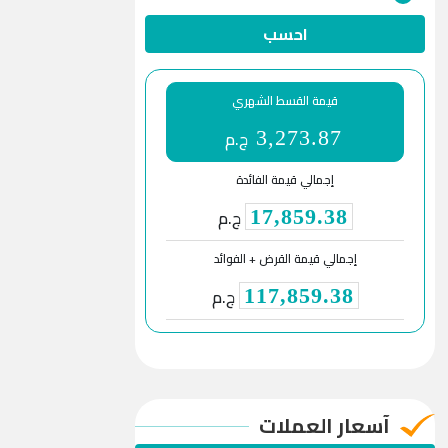
احسب
قيمة القسط الشهري
ج.م
3,273.87
إجمالي قيمة الفائدة
ج.م
17,859.38
إجمالي قيمة القرض + الفوائد
ج.م
117,859.38
آسعار العملات