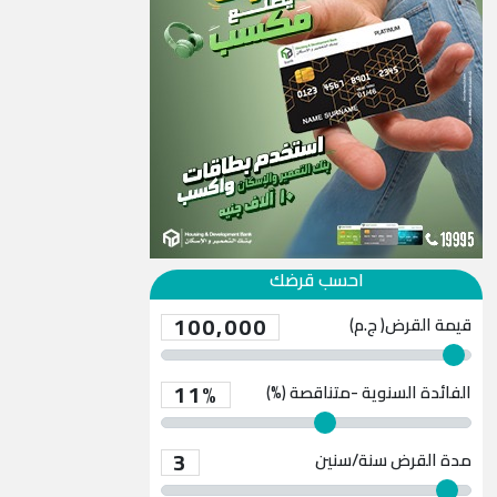
احسب قرضك
100,000
قيمة القرض( ج.م)
11%
الفائدة السنوية -متناقصة (%)
3
مدة القرض
سنة/سنين