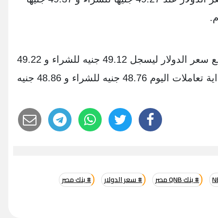
م.
وفي البنك التجاري الدولي- CIB، ارتفع سعر الدولار ليسجل 49.12 جنيه للشراء و 49.22
جنيه للبيع، بعدما كان قد سجل في بداية تعاملات اليوم 48.76 جنيه للشراء و 48.86 جنيه
# بنك QNB مصر
# سعر الدولار
# بنك مصر