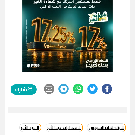
شارك
# بنك قناة السويس
# فعاليات عيد الأب
# عيد الأب