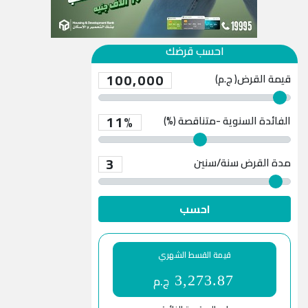
احسب قرضك
100,000
قيمة القرض( ج.م)
11%
الفائدة السنوية -متناقصة (%)
3
مدة القرض
سنة/سنين
احسب
قيمة القسط الشهري
ج.م
3,273.87