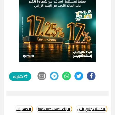
شارك
# حساب جاري بلس
# بنك نكست bank nxt
# حسابات