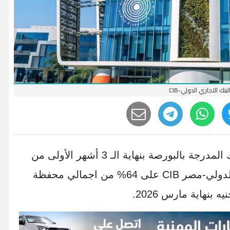
لبنك التجاري الدولي-CIB
رصد موقع «بنكي» نتائج أعمال البنوك المدرجة بالبورصة بنهاية الـ 3 أشهر الأولى من
2026، وتبين استحواذ البنك التجاري الدولي-مصر CIB على 64% من اجمالي محفظة