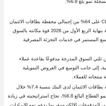
تعكس هيمنة البنك التجاري الدولي CIB على 64% من إجمالي محفظة بطاقات الائتمان
بالبنوك المدرجة في البورصة المصرية بنهاية الربع الأول من 2026 قوة مكانته بالسوق
سع المستمر في خدمات التجزئة المصرفية
 ثلثي السوق المدرجة مدفوعًا بقاعدة عملاء
نية، إلى جانب التوسع في العروض التمويلية
منتجاته للعملاء.
كما يعكس النمو المسجل في محفظة بطاقات الائتمان لدى البنك بنسبة 7.4% خلال
الربع الأول من العام، متجاوزًا معدل نمو القطاع البالغ 6.8%، نجاح استراتيجيته في زيادة
 المدفوعات الإلكترونية، بما يدعم نمو الإيرادات