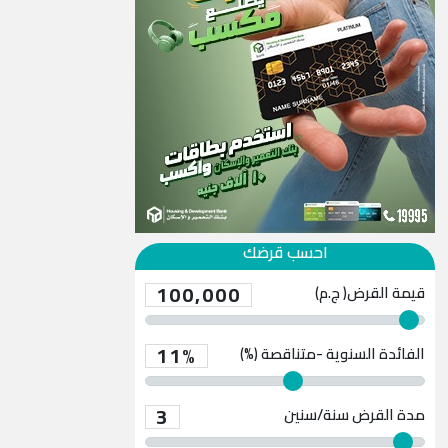
احسب قرضك
100,000
قيمة القرض( ج.م)
11%
الفائدة السنوية -متناقصة (%)
3
مدة القرض
سنة/سنين