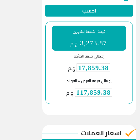
احسب
قيمة القسط الشهري
ج.م
3,273.87
إجمالي قيمة الفائدة
ج.م
17,859.38
إجمالي قيمة القرض + الفوائد
ج.م
117,859.38
آسعار العملات