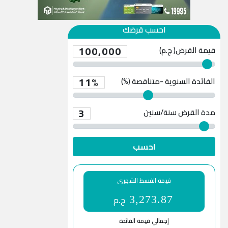
احسب قرضك
100,000
قيمة القرض( ج.م)
11%
الفائدة السنوية -متناقصة (%)
3
مدة القرض
سنة/سنين
احسب
قيمة القسط الشهري
ج.م
3,273.87
إجمالي قيمة الفائدة