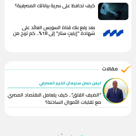
الأوقية إلى 5000 دولار
كيف تحافظ على سرية بياناتك المصرفية؟
بعد رفع بنك قناة السويس العائد على
شهادة "إيليت ستار" إلى 18%.. كم تربح من
استثمار 100 ألف جنيه؟
مقالات
ايمن حسن سليمان الخبير المصرفي
“الضيف القلق”.. كيف يتعامل الاقتصاد المصري
مع تقلبات الأموال الساخنة؟