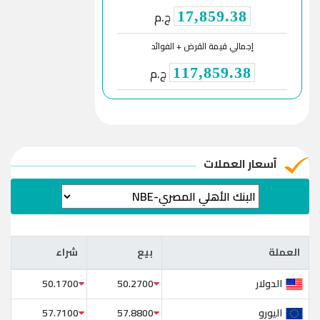
ج.م
17,859.38
إجمالي قيمة القرض + الفوائد
ج.م
117,859.38
آسعار العملات
العملة
بيع
شراء
العملة
بيع
شراء
الدولار
50.1700
50.2700
اليورو
57.7100
57.8800