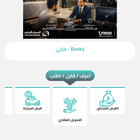
‎Banky - بنكي‎
اعرف / قارن / اطلب
القرض الشخصي
قرض السيارة
ال
التمويل العقاري