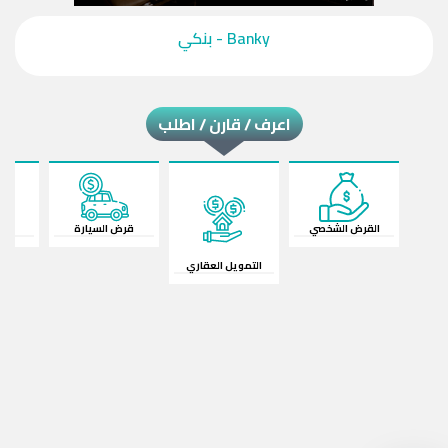
‎Banky - بنكي‎
اعرف / قارن / اطلب
القرض الشخصي
قرض السيارة
ال
التمويل العقاري