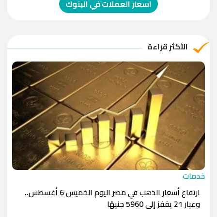
-1.0000
-1.0000
اسعار العملات في البنوك
الريال العماني
-1.0000
-1.0000
الريال القطري
-1.0000
-1.0000
الأكثر قراءة
الدينار الأردني
-1.0000
-1.0000
خدمات
ارتفاع أسعار الذهب في مصر اليوم الخميس 6 أغسطس..
وعيار 21 يقفز إلى 5960 جنيهًا