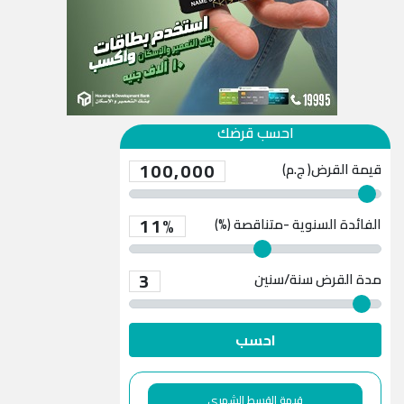
احسب قرضك
100,000
قيمة القرض( ج.م)
11%
الفائدة السنوية -متناقصة (%)
3
مدة القرض
سنة/سنين
احسب
قيمة القسط الشهري