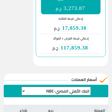
ج.م
3,273.87
إجمالي قيمة الفائدة
ج.م
17,859.38
إجمالي قيمة القرض + الفوائد
ج.م
117,859.38
آسعار العملات
العملة
بيع
شراء
العملة
بيع
شراء