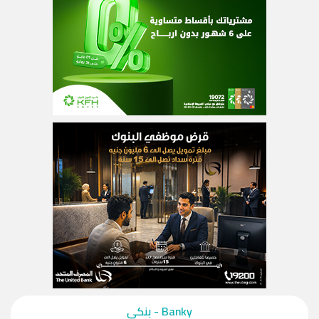
‎Banky - بنكي‎