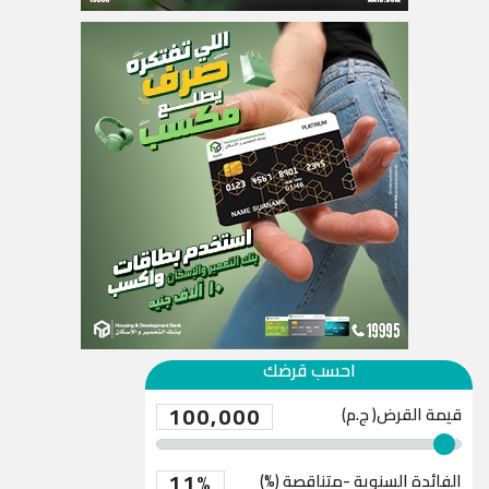
احسب قرضك
100,000
قيمة القرض( ج.م)
11%
الفائدة السنوية -متناقصة (%)