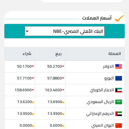
آسعار العملات
العملة
بيع
شراء
العملة
بيع
شراء
الدولار
50.1700
50.2700
اليورو
57.7100
57.8800
الدينار الكويتي
158.6900
163.4000
الريال السعودي
13.6200
13.6900
الدرهم الإماراتي
13.9500
13.9900
اليوان الصيني
0.0000
0.0000