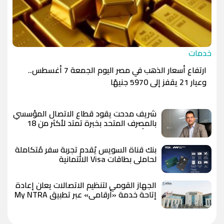
خدمات
ارتفاع أسعار الذهب في مصر اليوم الجمعة 7 أغسطس..
وعيار 21 يقفز إلى 5970 جنيهًا
شريف مدحت يقود قطاع الاتصال المؤسسي
بالمصرف المتحد بخبرة تمتد لأكثر من 18
عاماً
بنك قناة السويس يُقدم تجربة سفر مُتكاملة
لحاملي بطاقات Visa الائتمانية
الجهاز القومي لتنظيم الاتصالات يعلن إعادة
إتاحة خدمة «أرقامي» عبر تطبيق My NTRA
بحل فني مؤقت لحين استكمال التحديثات