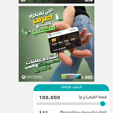
احسب قرضك
100,000
قيمة القرض( ج.م)
11%
الفائدة السنوية -متناقصة (%)