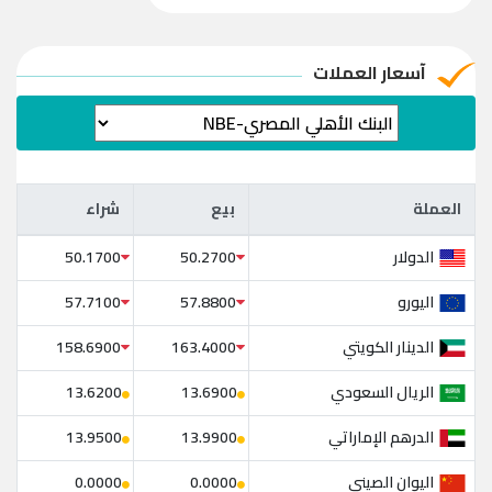
آسعار العملات
العملة
بيع
شراء
العملة
بيع
شراء
الدولار
50.1700
50.2700
اليورو
57.7100
57.8800
الدينار الكويتي
158.6900
163.4000
الريال السعودي
13.6200
13.6900
الدرهم الإماراتي
13.9500
13.9900
اليوان الصيني
0.0000
0.0000