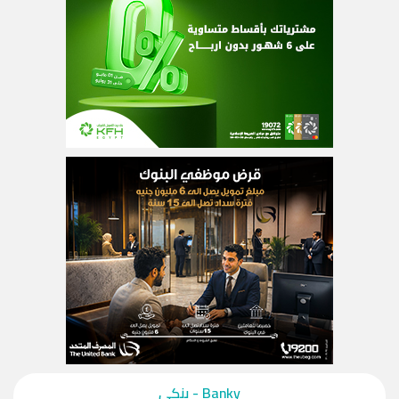
‎Banky - بنكي‎