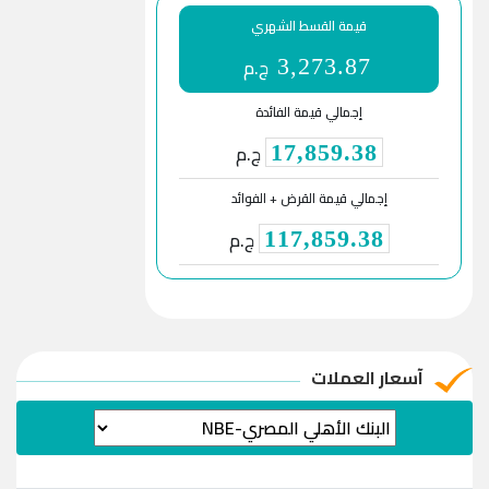
قيمة القسط الشهري
ج.م
3,273.87
إجمالي قيمة الفائدة
ج.م
17,859.38
إجمالي قيمة القرض + الفوائد
ج.م
117,859.38
آسعار العملات