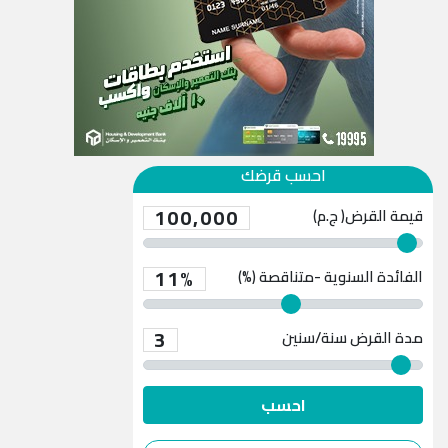
احسب قرضك
100,000
قيمة القرض( ج.م)
11%
الفائدة السنوية -متناقصة (%)
3
مدة القرض
سنة/سنين
احسب