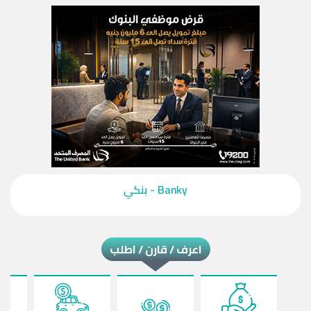
‎Banky - بنكي‎
اعرف / قارن / اطلب