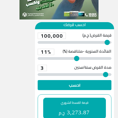
احسب قرضك
100,000
قيمة القرض( ج.م)
11%
الفائدة السنوية -متناقصة (%)
3
مدة القرض
سنة/سنين
احسب
قيمة القسط الشهري
ج.م
3,273.87