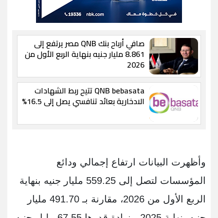
صافي أرباح بنك QNB مصر يرتفع إلى
8.861 مليار جنيه بنهاية الربع الأول من
2026
QNB bebasata تتيح ربط الشهادات
الادخارية بعائد تنافسي يصل إلى 16.5%
وأظهرت البيانات ارتفاع إجمالي ودائع
المؤسسات لتصل إلى 559.25 مليار جنيه بنهاية
الربع الأول من 2026، مقارنة بـ 491.70 مليار
جنيه بنهاية 2025، بزيادة قدرها 67.55 مليار جنيه،