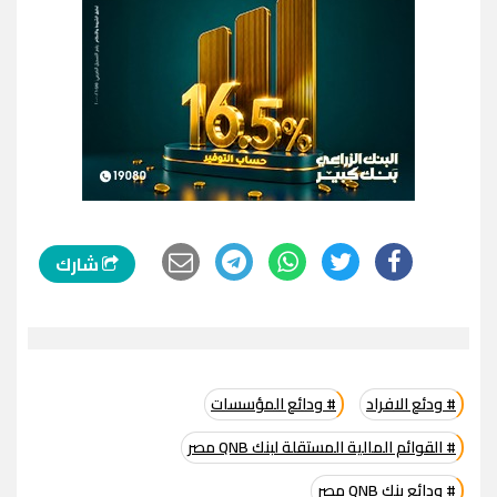
شارك
# ودئع الافراد
# ودائع المؤسسات
# القوائم المالية المستقلة لبنك QNB مصر
# ودائع بنك QNB مصر