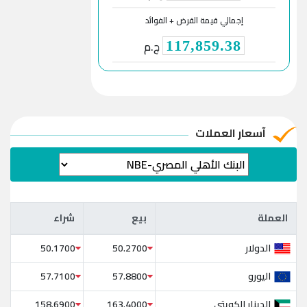
إجمالي قيمة القرض + الفوائد
ج.م
117,859.38
آسعار العملات
العملة
بيع
شراء
العملة
بيع
شراء
الدولار
50.1700
50.2700
اليورو
57.7100
57.8800
الدينار الكويتي
158.6900
163.4000