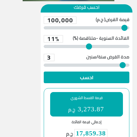
احسب قرضك
100,000
قيمة القرض( ج.م)
11%
الفائدة السنوية -متناقصة (%)
3
مدة القرض
سنة/سنين
احسب
قيمة القسط الشهري
ج.م
3,273.87
إجمالي قيمة الفائدة
ج.م
17,859.38