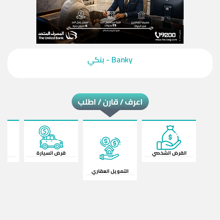
‎Banky - بنكي‎
اعرف / قارن / اطلب
القرض الشخصي
قرض السيارة
ال
التمويل العقاري