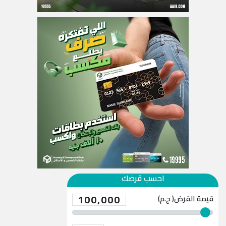
احسب قرضك
100,000
قيمة القرض( ج.م)