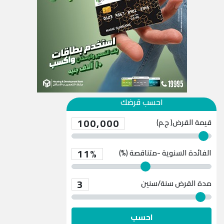
احسب قرضك
100,000
قيمة القرض( ج.م)
11%
الفائدة السنوية -متناقصة (%)
3
مدة القرض
سنة/سنين
احسب