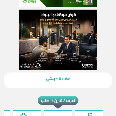
‎Banky - بنكي‎
اعرف / قارن / اطلب