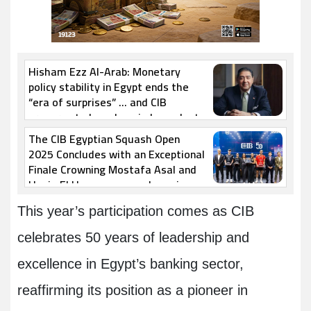
Hisham Ezz Al-Arab: Monetary
policy stability in Egypt ends the
“era of surprises” … and CIB
prepares to launch an independent
digital bank
The CIB Egyptian Squash Open
2025 Concludes with an Exceptional
Finale Crowning Mostafa Asal and
Hania El Hammamy as champions
This year’s participation comes as CIB
celebrates 50 years of leadership and
excellence in Egypt’s banking sector,
reaffirming its position as a pioneer in