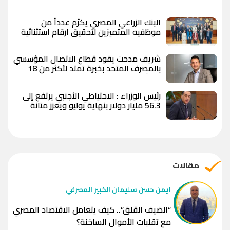
البنك الزراعي المصري يكرّم عدداً من
موظفيه المتميزين لتحقيق ارقام استثنائية
في القروض الشخصية خلال الربع الأول من
2026
شريف مدحت يقود قطاع الاتصال المؤسسي
بالمصرف المتحد بخبرة تمتد لأكثر من 18
عاماً
رئيس الوزراء : الاحتياطي الأجنبي يرتفع إلى
56.3 مليار دولار بنهاية يوليو ويعزز متانة
الاقتصاد المصري
مقالات
ايمن حسن سليمان الخبير المصرفي
“الضيف القلق”.. كيف يتعامل الاقتصاد المصري
مع تقلبات الأموال الساخنة؟