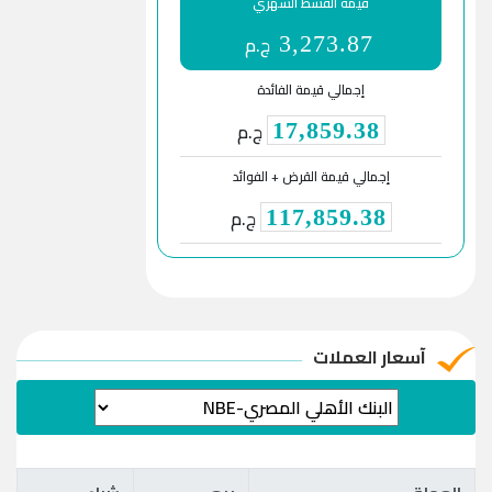
قيمة القسط الشهري
ج.م
3,273.87
إجمالي قيمة الفائدة
ج.م
17,859.38
إجمالي قيمة القرض + الفوائد
ج.م
117,859.38
آسعار العملات