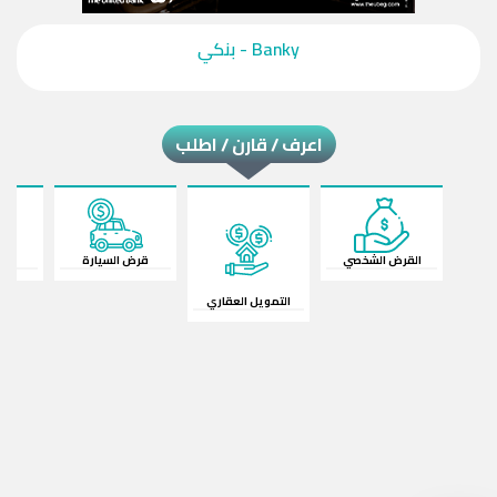
‎Banky - بنكي‎
اعرف / قارن / اطلب
القرض الشخصي
قرض السيارة
ال
التمويل العقاري