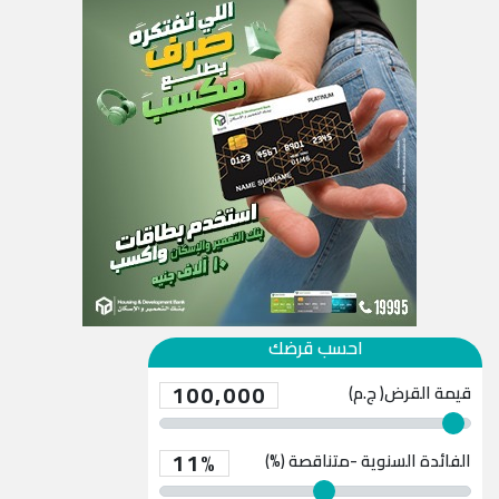
احسب قرضك
100,000
قيمة القرض( ج.م)
11%
الفائدة السنوية -متناقصة (%)