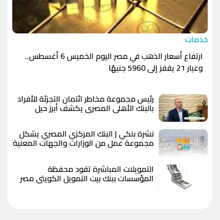
خدمات
ارتفاع أسعار الذهب في مصر اليوم الخميس 6 أغسطس..
وعيار 21 يقفز إلى 5960 جنيهًا
رئيس مجموعة مخاطر ائتمان التجزئة للأفراد
بالبنك الأهلي المصري يكشف أبرز حيل
المحتالين وطرق حماية الحسابات البنكية
نشرة بنكي | البنك المركزي المصري يشكل
مجموعة عمل من الوزارات والجهات المعنية
لإصدار تصنيف التمويل المستدام ..
الاحتياطي الأجنبي يرتفع إلى 56.29 مليار
التمويلات المباشرة تقود محفظة
دولار بنهاية يوليو 2026
المؤسسات ببنك بيت التمويل الكويتي مصر
وتستحوذ على 72.7% بنهاية يونيو 2026