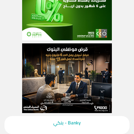
‎Banky - بنكي‎