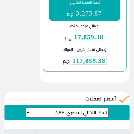
قيمة القسط الشهري
ج.م
3,273.87
إجمالي قيمة الفائدة
ج.م
17,859.38
إجمالي قيمة القرض + الفوائد
ج.م
117,859.38
آسعار العملات