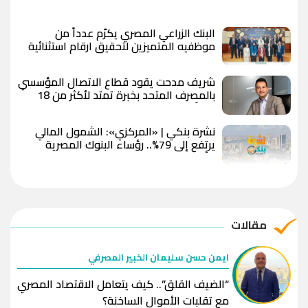
البنك الزراعي المصري يكرّم عدداً من
موظفيه المتميزين لتحقيق ارقام استثنائية
في القروض الشخصية خلال الربع الأول من
2026
شريف مدحت يقود قطاع الاتصال المؤسسي
بالمصرف المتحد بخبرة تمتد لأكثر من 18
عاماً
نشرة بنكي | «المركزي»: الشمول المالي
يرتفع إلى 79%.. رؤساء البنوك المصرية
يتألقون في قائمة فوربس.. وقطاع البنوك
يواصل نشاطه بالبورصة
مقالات
ايمن حسن سليمان الخبير المصرفي
“الضيف القلق”.. كيف يتعامل الاقتصاد المصري
مع تقلبات الأموال الساخنة؟