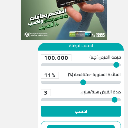
احسب قرضك
100,000
قيمة القرض( ج.م)
11%
الفائدة السنوية -متناقصة (%)
3
مدة القرض
سنة/سنين
احسب