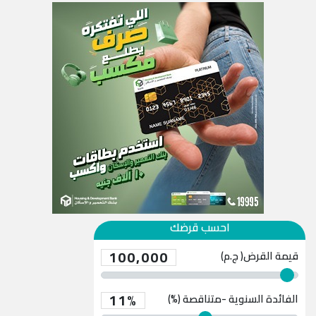
احسب قرضك
100,000
قيمة القرض( ج.م)
11%
الفائدة السنوية -متناقصة (%)