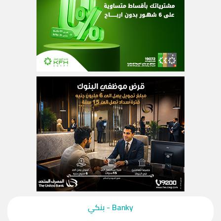
‎Banky - بنكي‎