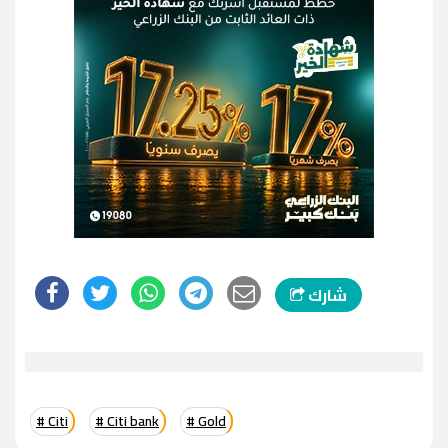
شارك
# Citi
# Citi bank
# Gold