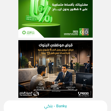
‎Banky - بنكي‎