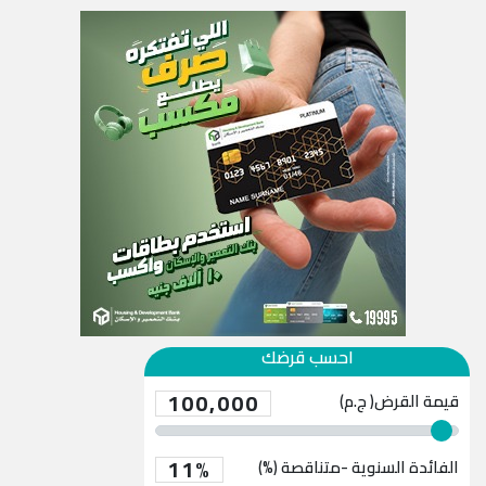
احسب قرضك
100,000
قيمة القرض( ج.م)
11%
الفائدة السنوية -متناقصة (%)