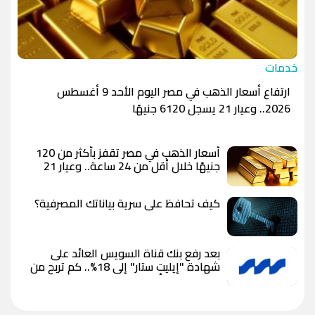
خدمات
ارتفاع أسعار الذهب في مصر اليوم الأحد 9 أغسطس
2026.. وعيار 21 يسجل 6120 جنيهًا
أسعار الذهب في مصر تقفز بأكثر من 120
جنيهًا خلال أقل من 24 ساعة.. وعيار 21
يسجل 6100 جنيه وسط توقعات بوصول
الأوقية إلى 5000 دولار
كيف تحافظ على سرية بياناتك المصرفية؟
بعد رفع بنك قناة السويس العائد على
شهادة "إيليت ستار" إلى 18%.. كم تربح من
استثمار 100 ألف جنيه؟