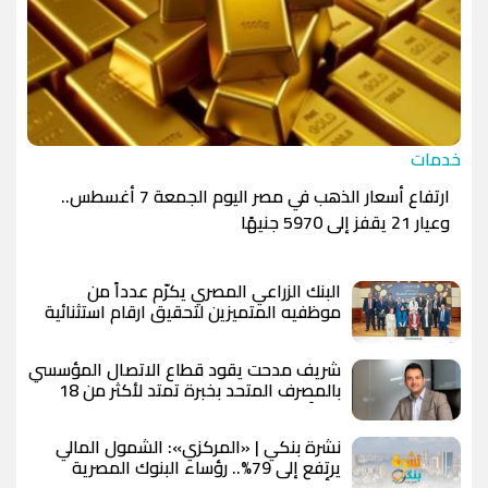
خدمات
ارتفاع أسعار الذهب في مصر اليوم الجمعة 7 أغسطس..
وعيار 21 يقفز إلى 5970 جنيهًا
البنك الزراعي المصري يكرّم عدداً من
موظفيه المتميزين لتحقيق ارقام استثنائية
في القروض الشخصية خلال الربع الأول من
2026
شريف مدحت يقود قطاع الاتصال المؤسسي
بالمصرف المتحد بخبرة تمتد لأكثر من 18
عاماً
نشرة بنكي | «المركزي»: الشمول المالي
يرتفع إلى 79%.. رؤساء البنوك المصرية
يتألقون في قائمة فوربس.. وقطاع البنوك