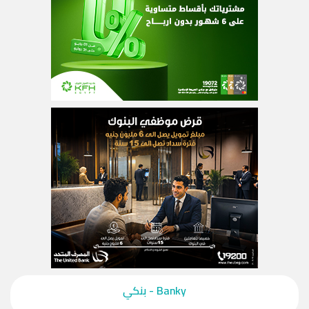
‎Banky - بنكي‎