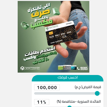
احسب قرضك
100,000
قيمة القرض( ج.م)
11%
الفائدة السنوية -متناقصة (%)