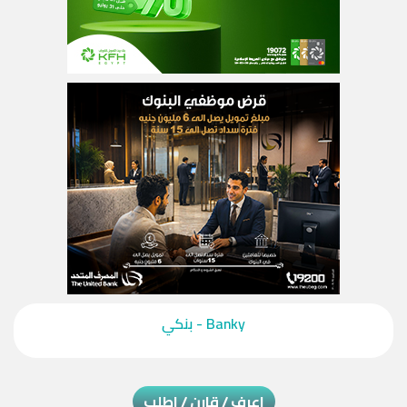
‎Banky - بنكي‎
اعرف / قارن / اطلب