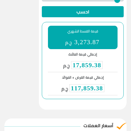
احسب
قيمة القسط الشهري
ج.م
3,273.87
إجمالي قيمة الفائدة
ج.م
17,859.38
إجمالي قيمة القرض + الفوائد
ج.م
117,859.38
آسعار العملات