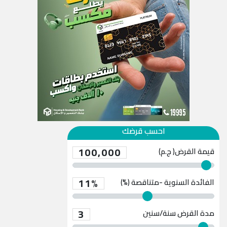
احسب قرضك
100,000
قيمة القرض( ج.م)
11%
الفائدة السنوية -متناقصة (%)
3
مدة القرض
سنة/سنين