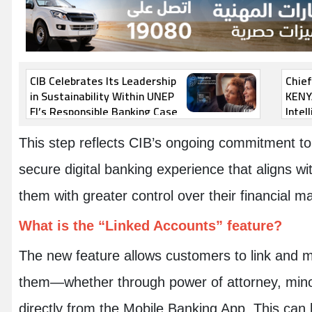
CIB Celebrates Its Leadership
Chief
in Sustainability Within UNEP
KENYA
FI’s Responsible Banking Case
Intel
Study Series
Oppo
This step reflects CIB’s ongoing commitment to 
secure digital banking experience that aligns w
them with greater control over their financial 
What is the “Linked Accounts” feature?
The new feature allows customers to link and m
them—whether through power of attorney, mino
directly from the Mobile Banking App. This can