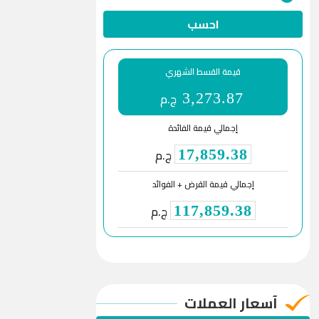
احسب
قيمة القسط الشهري
ج.م
3,273.87
إجمالي قيمة الفائدة
ج.م
17,859.38
إجمالي قيمة القرض + الفوائد
ج.م
117,859.38
آسعار العملات