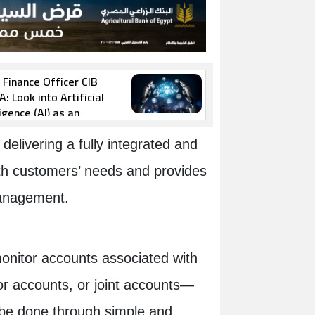
 Finance Officer CIB
: Look into Artificial
ligence (AI) as an
rtunity
delivering a fully integrated and
ith customers’ needs and provides
management.
onitor accounts associated with
r accounts, or joint accounts—
 be done through simple and