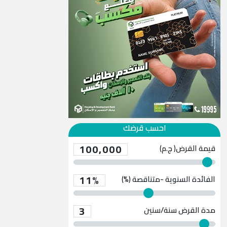
احسب قرضك
100,000
قيمة القرض( ج.م)
11%
الفائدة السنوية -متناقصة (%)
3
مدة القرض
سنة/سنين