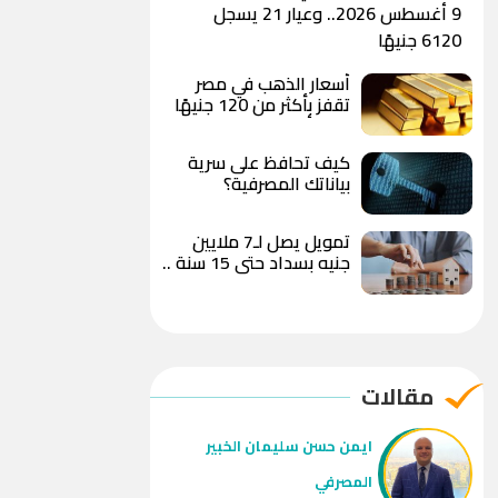
9 أغسطس 2026.. وعيار 21 يسجل
6120 جنيهًا
أسعار الذهب في مصر
تقفز بأكثر من 120 جنيهًا
خلال أقل من 24 ساعة..
وعيار 21 يسجل 6100
كيف تحافظ على سرية
جنيه وسط توقعات
بياناتك المصرفية؟
بوصول الأوقية إلى 5000
دولار
تمويل يصل لـ7 ملايين
جنيه بسداد حتى 15 سنة ..
تفاصيل برنامج التمويل
العقاري من QNB مصر
مقالات
ايمن حسن سليمان الخبير
المصرفي