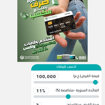
احسب قرضك
100,000
قيمة القرض( ج.م)
11%
الفائدة السنوية -متناقصة (%)
3
مدة القرض
سنة/سنين