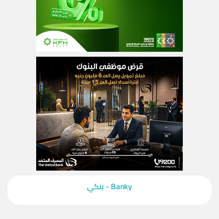
‎Banky - بنكي‎