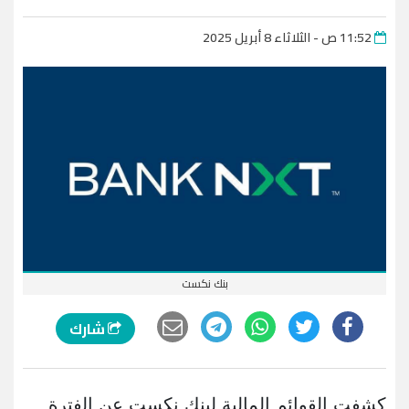
11:52 ص - الثلاثاء 8 أبريل 2025
بنك نكست
شارك
كشفت القوائم المالية لبنك نكست عن الفترة