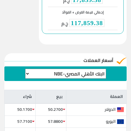
ج.م
إجمالي قيمة القرض + الفوائد
ج.م
117,859.38
آسعار العملات
العملة
بيع
شراء
العملة
بيع
شراء
الدولار
50.1700
50.2700
اليورو
57.7100
57.8800