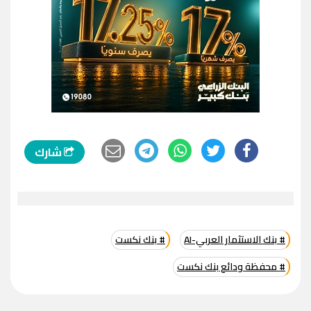
شارك
# بنك الاستثمار العربي-AI
# بنك نكست
# محفظة ودائع بنك نكست