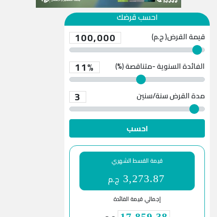
احسب قرضك
100,000
قيمة القرض( ج.م)
11%
الفائدة السنوية -متناقصة (%)
3
مدة القرض
سنة/سنين
احسب
قيمة القسط الشهري
ج.م
3,273.87
إجمالي قيمة الفائدة
17,859.38