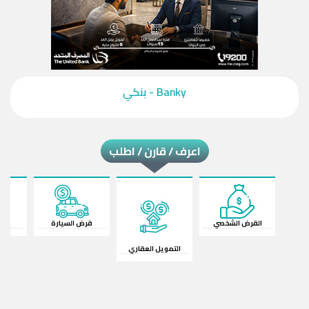
‎Banky - بنكي‎
اعرف / قارن / اطلب
القرض الشخصي
قرض السيارة
ال
التمويل العقاري