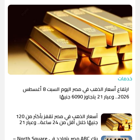
الدينار الأردني
-1.0000
-1.0000
خدمات
ارتفاع أسعار الذهب في مصر اليوم السبت 8 أغسطس
2026.. وعيار 21 يتجاوز 6090 جنيهًا
أسعار الذهب في مصر تقفز بأكثر من 120
جنيهًا خلال أقل من 24 ساعة.. وعيار 21
يسجل 6100 جنيه وسط توقعات بوصول
الأوقية إلى 5000 دولار
بنك ABC مصر يتواجد في North Square –