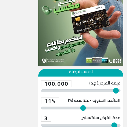
احسب قرضك
100,000
قيمة القرض( ج.م)
11%
الفائدة السنوية -متناقصة (%)
3
مدة القرض
سنة/سنين