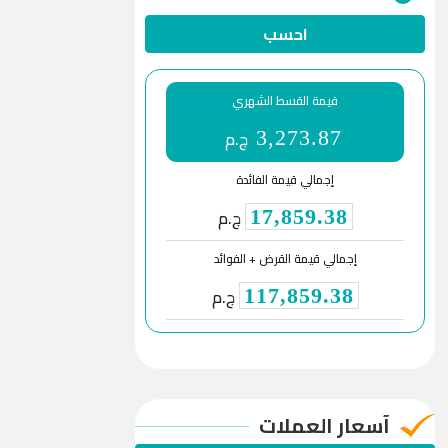
احسب
قيمة القسط الشهري
ج.م
3,273.87
إجمالي قيمة الفائدة
ج.م
17,859.38
إجمالي قيمة القرض + الفوائد
ج.م
117,859.38
آسعار العملات