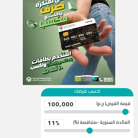
احسب قرضك
100,000
قيمة القرض( ج.م)
11%
الفائدة السنوية -متناقصة (%)