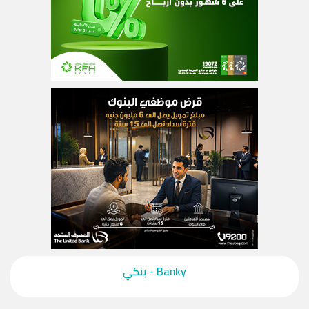
‎Banky - بنكي‎