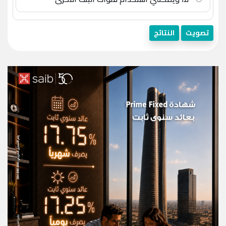
تصويت
النتائج