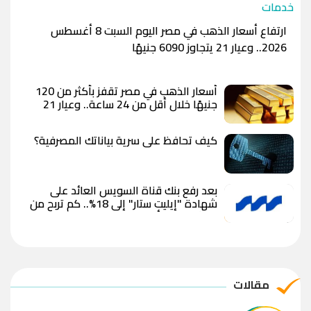
خدمات
ارتفاع أسعار الذهب في مصر اليوم السبت 8 أغسطس
2026.. وعيار 21 يتجاوز 6090 جنيهًا
أسعار الذهب في مصر تقفز بأكثر من 120
جنيهًا خلال أقل من 24 ساعة.. وعيار 21
يسجل 6100 جنيه وسط توقعات بوصول
الأوقية إلى 5000 دولار
كيف تحافظ على سرية بياناتك المصرفية؟
بعد رفع بنك قناة السويس العائد على
شهادة "إيليت ستار" إلى 18%.. كم تربح من
استثمار 100 ألف جنيه؟
مقالات