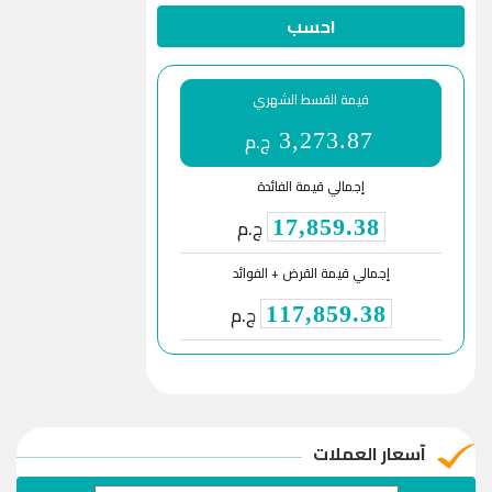
احسب
قيمة القسط الشهري
ج.م
3,273.87
إجمالي قيمة الفائدة
ج.م
17,859.38
إجمالي قيمة القرض + الفوائد
ج.م
117,859.38
آسعار العملات