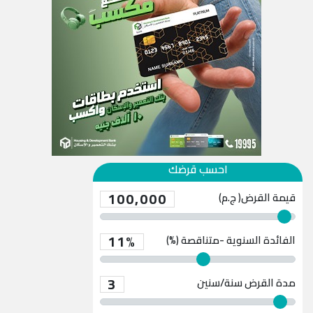
احسب قرضك
100,000
قيمة القرض( ج.م)
11%
الفائدة السنوية -متناقصة (%)
3
مدة القرض
سنة/سنين