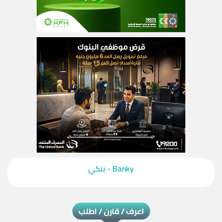
‎Banky - بنكي‎
اعرف / قارن / اطلب