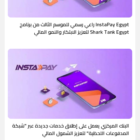
‏InstaPay Egypt راعي رسمي للموسم الثالث من برنامج
Shark Tank Egypt لتعزيز الابتكار والنمو المالي
البنك المركزي يعمل على إطلاق خدمات جديدة عبر "شبكة
المدفوعات اللحظية" لتعزيز الشمول المالي