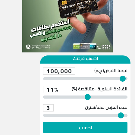
احسب قرضك
100,000
قيمة القرض( ج.م)
11%
الفائدة السنوية -متناقصة (%)
3
مدة القرض
سنة/سنين
احسب