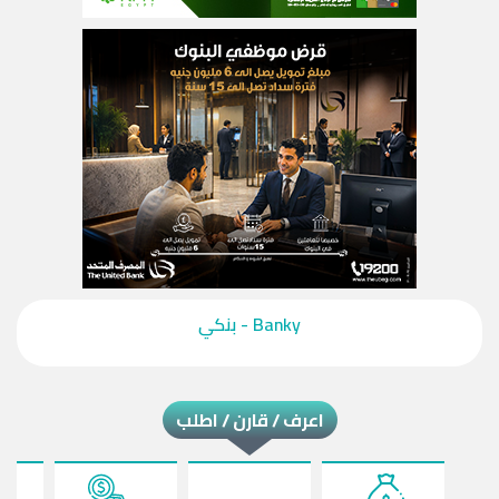
‎Banky - بنكي‎
اعرف / قارن / اطلب