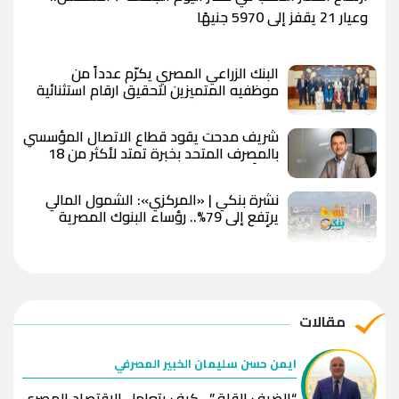
وعيار 21 يقفز إلى 5970 جنيهًا
البنك الزراعي المصري يكرّم عدداً من
موظفيه المتميزين لتحقيق ارقام استثنائية
في القروض الشخصية خلال الربع الأول من
2026
شريف مدحت يقود قطاع الاتصال المؤسسي
بالمصرف المتحد بخبرة تمتد لأكثر من 18
عاماً
نشرة بنكي | «المركزي»: الشمول المالي
يرتفع إلى 79%.. رؤساء البنوك المصرية
يتألقون في قائمة فوربس.. وقطاع البنوك
يواصل نشاطه بالبورصة
مقالات
ايمن حسن سليمان الخبير المصرفي
“الضيف القلق”.. كيف يتعامل الاقتصاد المصري