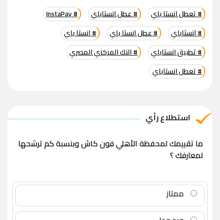
# تعطل انستا باي
# عطل انستاباي
# InstaPay
# انستاباي
# عطل انستا باي
# انستا باي
# تطبيق انستاباي
# النك المركزي المصري
# تعطل انستاباي
استطلاع رأي
ما تقييمك لمحفظة الأهلي فون كاش وبنسبة كم ترشحها
لمعارفك ؟
ممتاز