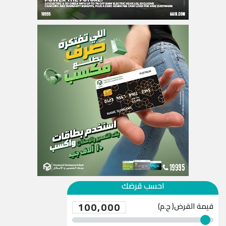
احسب قرضك
100,000
قيمة القرض( ج.م)