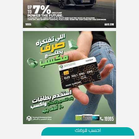
احسب قرضك