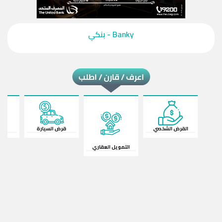
‎Banky - بنكي‎
اعرف / قارن / اطلب
القرض الشخصي
قرض السيارة
ال
التمويل العقاري