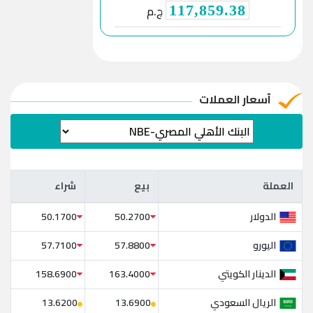
ج.م
117,859.38
آسعار العملات
العملة
بيع
شراء
العملة
بيع
شراء
الدولار
50.1700
50.2700
اليورو
57.7100
57.8800
الدينار الكويتي
158.6900
163.4000
الريال السعودي
13.6200
13.6900